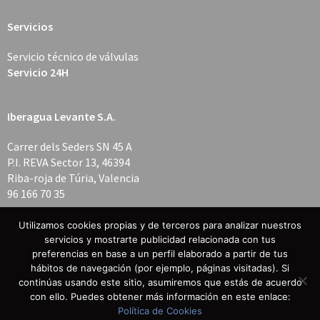
Servicios
Servicio técnico de válvulas
Servicio 24H
Iberagua Levante S.A.
Carrer dels Seders SN 45 A
P.I. REVA Sector 13, 46394
Riba-roja de Túria, Valencia
96 166 70 35
Utilizamos cookies propias y de terceros para analizar nuestros
servicios y mostrarte publicidad relacionada con tus
preferencias en base a un perfil elaborado a partir de tus
hábitos de navegación (por ejemplo, páginas visitadas). Si
© Iberagua –
Aviso Legal
|
Política de Privacidad
|
Política de
continúas usando este sitio, asumiremos que estás de acuerdo
con ello. Puedes obtener más información en este enlace:
Cookies
Política de Cookies