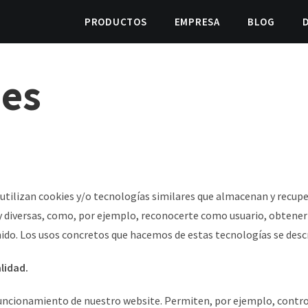
PRODUCTOS
EMPRESA
BLOG
ies
e utilizan cookies y/o tecnologías simi
lares que almacenan y recup
uy diversas, como, por ejemplo, reconocerte como usuario, obtene
ido. Los usos con
cretos que hacemos de estas tecnologías se desc
alidad.
funcionamiento de nuestro website. Permiten, por ejemplo, control